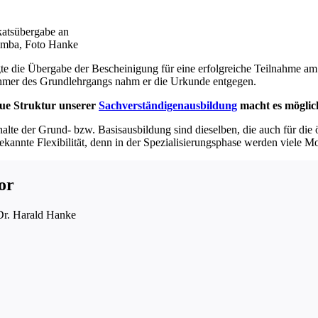
ikatsübergabe an
mba, Foto Hanke
gte die Übergabe der Bescheinigung für eine erfolgreiche Teilnahme a
hmer des Grundlehrgangs nahm er die Urkunde entgegen.
ue Struktur unserer
Sachverständigenausbildung
macht es möglich
alte der Grund- bzw. Basisausbildung sind dieselben, die auch für die ö
gekannte Flexibilität, denn in der Spezialisierungsphase werden viele 
or
Dr. Harald Hanke