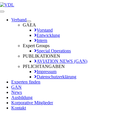
Zum
Inhalt
Toggle
springen
Navigation
Verband
GAEA
Vorstand
Entwicklung
Intern
Expert Groups
Special Operations
PUBLIKATIONEN
AVIATION NEWS (GAN)
PFLICHTANGABEN
Impressum
Datenschutzerklärung
Experten finden
GAN
News
Ausbildung
Korporative Mitglieder
Kontakt