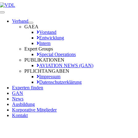
Zum
Inhalt
Toggle
springen
Navigation
Verband
GAEA
Vorstand
Entwicklung
Intern
Expert Groups
Special Operations
PUBLIKATIONEN
AVIATION NEWS (GAN)
PFLICHTANGABEN
Impressum
Datenschutzerklärung
Experten finden
GAN
News
Ausbildung
Korporative Mitglieder
Kontakt