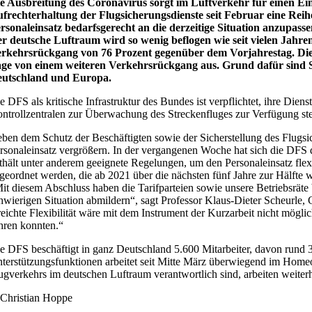
ie Ausbreitung des Coronavirus sorgt im Luftverkehr für einen 
frechterhaltung der Flugsicherungsdienste seit Februar eine Rei
rsonaleinsatz bedarfsgerecht an die derzeitige Situation anzupasse
r deutsche Luftraum wird so wenig beflogen wie seit vielen Jahr
rkehrsrückgang von 76 Prozent gegenüber dem Vorjahrestag. Die 
ge von einem weiteren Verkehrsrückgang aus. Grund dafür sind Str
utschland und Europa.
e DFS als kritische Infrastruktur des Bundes ist verpflichtet, ihre Dien
ntrollzentralen zur Überwachung des Streckenfluges zur Verfügung ste
ben dem Schutz der Beschäftigten sowie der Sicherstellung des Flugsi
rsonaleinsatz vergrößern. In der vergangenen Woche hat sich die DFS d
thält unter anderem geeignete Regelungen, um den Personaleinsatz flexi
geordnet werden, die ab 2021 über die nächsten fünf Jahre zur Hälfte 
it diesem Abschluss haben die Tarifparteien sowie unsere Betriebsräte
hwierigen Situation abmildern“, sagt Professor Klaus-Dieter Scheurle,
reichte Flexibilität wäre mit dem Instrument der Kurzarbeit nicht mögli
hren konnten.“
e DFS beschäftigt in ganz Deutschland 5.600 Mitarbeiter, davon rund 
terstützungsfunktionen arbeitet seit Mitte März überwiegend im Homeof
ugverkehrs im deutschen Luftraum verantwortlich sind, arbeiten weiterh
Christian Hoppe