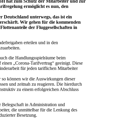
bH hat zum Schutz der Mitarbeiter und zur
ifregelung ermöglicht es nun, den
 Deutschland unterwegs, das ist ein
verschärft. Wir gehen für die kommenden
ottenanteile der Fluggesellschaften in
ndefreigaben erteilen und in den
zuarbeiten.
 auch die Handlungsspielräume beim
 einen „Corona-Tarifvertrag“ geeinigt. Diese
erarbeit für jeden tariflichen Mitarbeiter
ur so können wir die Auswirkungen dieser
sen und zeitnah zu reagieren. Die hierdurch
onstruktiv zu einem erfolgreichen Abschluss
 Belegschaft in Administration und
iter, die unmittelbar für die Lenkung des
duzierter Besetzung.