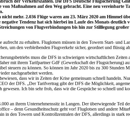
Einbruch der Verkehrszahlen. Die DFS Deutsche Flugsicherung Gm
he von Maßnahmen auf den Weg gebracht. Eine neu vereinbarte Tar
n.
en nicht mehr. 2.036 Flüge waren am 23. März 2020 am Himmel über
negative Tendenz hat sich hierbei im Laufe des Monats deutlich 
eichungen von Flugverbindungen bis hin zur Stilllegung großer Fl
ste aufrecht zu erhalten. Fluglotsen müssen in den Towern Start- und La
hen, um den verbleibenden Flugverkehr sicher, geordnet und flüssig ab
cherungsbetriebs muss die DFS in schwierigen wirtschaftlichen Zeiten
aher mit ihrem Tarifpartner GdF (Gewerkschaft der Flugsicherung) auf
bel steuern zu können. So können im Jahr 2020 bis zu 300 Stunden Mind
wieder nachgearbeitet werden.
 bewiesen, dass wir in Zeiten der Krise gemeinsam schnell handeln. N
 CEO der DFS. „Der Tarifvertrag gibt der DFS die Möglichkeit, angemes
ch gewesen. Ich bin sehr froh, dass wir die Gespräche so schnell und k
3.000 an ihrem Unternehmenssitz in Langen. Der überwiegende Teil der
fice – denn Gesundheitsschutz geht vor! Fluglotsen und andere Mitarbe
in in den Towern und Kontrollzentralen der DFS, allerdings in stark re